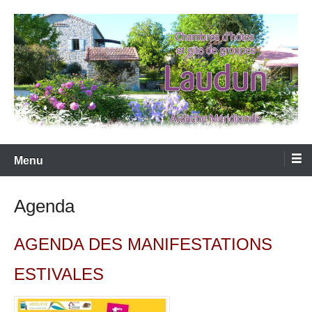
Aller
au
contenu
LAUDUN D'ARDECHE
Menu
Agenda
AGENDA DES MANIFESTATIONS
ESTIVALES